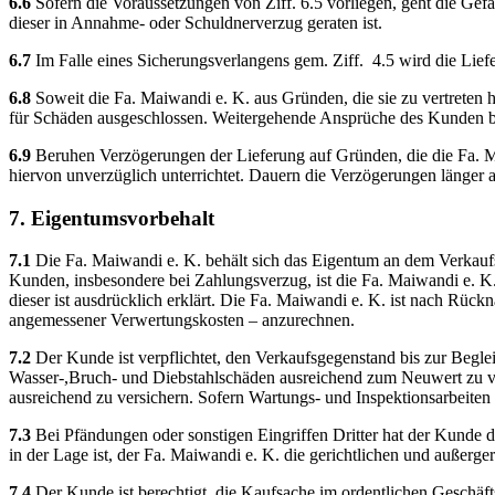
6.6
Sofern die Voraussetzungen von Ziff. 6.5 vorliegen, geht die Gef
dieser in Annahme- oder Schuldnerverzug geraten ist.
6.7
Im Falle eines Sicherungsverlangens gem. Ziff. 4.5 wird die Lie
6.8
Soweit die Fa. Maiwandi e. K. aus Gründen, die sie zu vertreten h
für Schäden ausgeschlossen. Weitergehende Ansprüche des Kunden b
6.9
Beruhen Verzögerungen der Lieferung auf Gründen, die die Fa. Mai
hiervon unverzüglich unterrichtet. Dauern die Verzögerungen länger al
7. Eigentumsvorbehalt
7.1
Die Fa. Maiwandi e. K. behält sich das Eigentum an dem Verkauf
Kunden, insbesondere bei Zahlungsverzug, ist die Fa. Maiwandi e. K.
dieser ist ausdrücklich erklärt. Die Fa. Maiwandi e. K. ist nach Rüc
angemessener Verwertungskosten – anzurechnen.
7.2
Der Kunde ist verpflichtet, den Verkaufsgegenstand bis zur Beglei
Wasser-,Bruch- und Diebstahlschäden ausreichend zum Neuwert zu ver
ausreichend zu versichern. Sofern Wartungs- und Inspektionsarbeiten 
7.3
Bei Pfändungen oder sonstigen Eingriffen Dritter hat der Kunde 
in der Lage ist, der Fa. Maiwandi e. K. die gerichtlichen und außerg
7.4
Der Kunde ist berechtigt, die Kaufsache im ordentlichen Geschäft