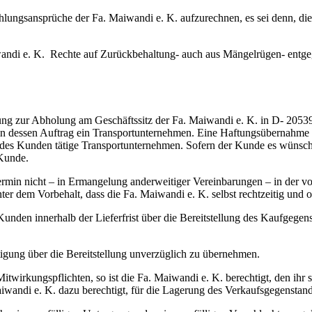
lungsansprüche der Fa. Maiwandi e. K. aufzurechnen, es sei denn, die F
andi e. K. Rechte auf Zurückbehaltung- auch aus Mängelrügen- entgege
llung zur Abholung am Geschäftssitz der Fa. Maiwandi e. K. in D- 205
 dessen Auftrag ein Transportunternehmen. Eine Haftungsübernahme für
g des Kunden tätige Transportunternehmen. Sofern der Kunde es wünscht
 Kunde.
termin nicht – in Ermangelung anderweitiger Vereinbarungen – in der v
nter dem Vorbehalt, dass die Fa. Maiwandi e. K. selbst rechtzeitig und 
Kunden innerhalb der Lieferfrist über die Bereitstellung des Kaufgegens
igung über die Bereitstellung unverzüglich zu übernehmen.
twirkungspflichten, so ist die Fa. Maiwandi e. K. berechtigt, den ihr 
aiwandi e. K. dazu berechtigt, für die Lagerung des Verkaufsgegenst