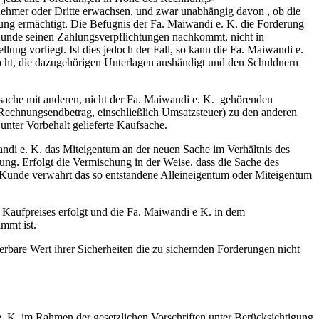
nehmer oder Dritte erwachsen, und zwar unabhängig davon , ob die
ung ermächtigt. Die Befugnis der Fa. Maiwandi e. K. die Forderung
r Kunde seinen Zahlungsverpflichtungen nachkommt, nicht in
lung vorliegt. Ist dies jedoch der Fall, so kann die Fa. Maiwandi e.
cht, die dazugehörigen Unterlagen aushändigt und den Schuldnern
ache mit anderen, nicht der Fa. Maiwandi e. K. gehörenden
 Rechnungsendbetrag, einschließlich Umsatzsteuer) zu den anderen
unter Vorbehalt gelieferte Kaufsache.
ndi e. K. das Miteigentum an der neuen Sache im Verhältnis des
g. Erfolgt die Vermischung in der Weise, dass die Sache des
er Kunde verwahrt das so entstandene Alleineigentum oder Miteigentum
 Kaufpreises erfolgt und die Fa. Maiwandi e K. in dem
mmt ist.
ierbare Wert ihrer Sicherheiten die zu sichernden Forderungen nicht
e. K. im Rahmen der gesetzlichen Vorschriften unter Berücksichtigung