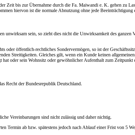
 der Zeit bis zur Übernahme durch die Fa. Maiwandi e. K. gehen zu La
mmen hiervon ist die normale Abnutzung ohne jede Beeinträchtigung d
en unwirksam sein, so zieht dies nicht die Unwirksamkeit des ganzen 
hts oder öffentlich-rechtliches Sondervermögen, so ist der Geschäftss
erenden Streitigkeiten. Gleiches gilt, wenn ein Kunde keinen allgemein
t hat oder sein Wohnsitz oder gewöhnlicher Aufenthalt zum Zeitpunkt 
 das Recht der Bundesrepublik Deutschland.
che Vereinbarungen sind nicht zulässig und daher nichtig.
rten Termin ab bzw. spätestens jedoch nach Ablauf einer Frist von 5 We