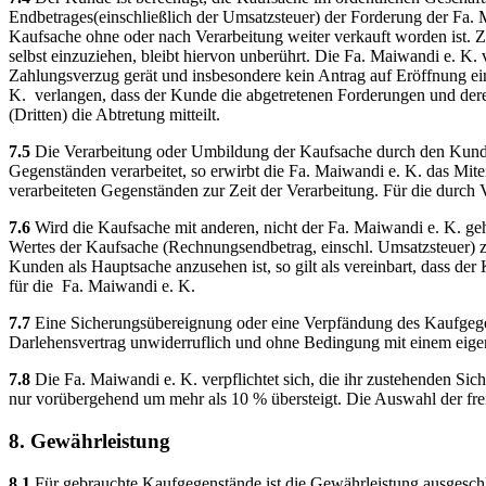
Endbetrages(einschließlich der Umsatzsteuer) der Forderung der Fa.
Kaufsache ohne oder nach Verarbeitung weiter verkauft worden ist. 
selbst einzuziehen, bleibt hiervon unberührt. Die Fa. Maiwandi e. K.
Zahlungsverzug gerät und insbesondere kein Antrag auf Eröffnung eines
K. verlangen, dass der Kunde die abgetretenen Forderungen und der
(Dritten) die Abtretung mitteilt.
7.5
Die Verarbeitung oder Umbildung der Kaufsache durch den Kunde
Gegenständen verarbeitet, so erwirbt die Fa. Maiwandi e. K. das Mit
verarbeiteten Gegenständen zur Zeit der Verarbeitung. Für die durch 
7.6
Wird die Kaufsache mit anderen, nicht der Fa. Maiwandi e. K. ge
Wertes der Kaufsache (Rechnungsendbetrag, einschl. Umsatzsteuer) z
Kunden als Hauptsache anzusehen ist, so gilt als vereinbart, dass d
für die Fa. Maiwandi e. K.
7.7
Eine Sicherungsübereignung oder eine Verpfändung des Kaufgegens
Darlehensvertrag unwiderruflich und ohne Bedingung mit einem eige
7.8
Die Fa. Maiwandi e. K. verpflichtet sich, die ihr zustehenden Sic
nur vorübergehend um mehr als 10 % übersteigt. Die Auswahl der fre
8. Gewährleistung
8.1
Für gebrauchte Kaufgegenstände ist die Gewährleistung ausgeschl