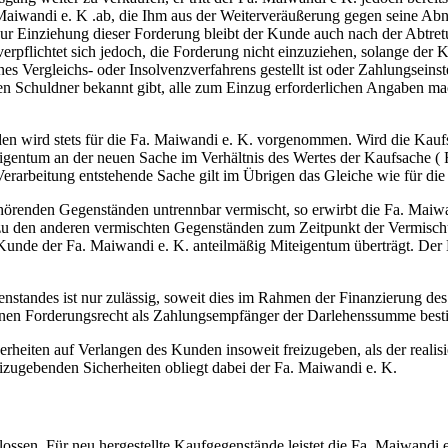
 Maiwandi e. K .ab, die Ihm aus der Weiterveräußerung gegen seine Ab
Zur Einziehung dieser Forderung bleibt der Kunde auch nach der Abtret
 verpflichtet sich jedoch, die Forderung nicht einzuziehen, solange de
 Vergleichs- oder Insolvenzverfahrens gestellt ist oder Zahlungseinstel
en Schuldner bekannt gibt, alle zum Einzug erforderlichen Angaben ma
n wird stets für die Fa. Maiwandi e. K. vorgenommen. Wird die Kaufs
eigentum an der neuen Sache im Verhältnis des Wertes der Kaufsache (
Verarbeitung entstehende Sache gilt im Übrigen das Gleiche wie für die 
hörenden Gegenständen untrennbar vermischt, so erwirbt die Fa. Maiwa
u den anderen vermischten Gegenständen zum Zeitpunkt der Vermischun
er Kunde der Fa. Maiwandi e. K. anteilmäßig Miteigentum überträgt. D
tandes ist nur zulässig, soweit dies im Rahmen der Finanzierung des
nen Forderungsrecht als Zahlungsempfänger der Darlehenssumme besti
herheiten auf Verlangen des Kunden insoweit freizugeben, als der realis
izugebenden Sicherheiten obliegt dabei der Fa. Maiwandi e. K.
ossen. Für neu hergestellte Kaufgegenstände leistet die Fa. Maiwandi 