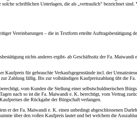
 solche schriftlichen Unterlagen, die als „vertraulich“ bezeichnet sind.
itiger Vereinbarungen – die in Textform erteilte Auftragsbestätigung 
sbestätigung nichts anderes ergibt- ab Geschäftssitz der Fa. Maiwandi e
st der Kaufpreis für gebrauchte Verkaufsgegenstände incl. der Umsatzst
zur Zahlung fällig. Bis zur vollständigen Kaufpreiszahlung übt die Fa
 berechtigt, vom Kunden die Stellung einer selbstschuldnerischen Bürg
en nach so ist die Fa. Maiwandi e. K. berechtigt, vom Vertrag zurück
Kaufpreises die Rückgabe der Bürgschaft verlangen.
m er der Fa. Maiwandi e. K. einen unbedingt abgeschlossenen Darlehe
summe über den vollen Kaufpreis lautet und bei welchem die Auszahl