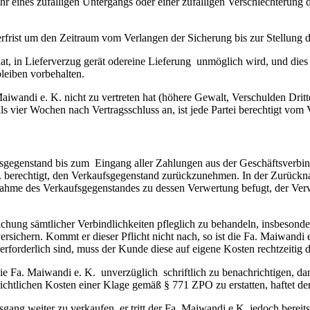
ahr eines zufälligen Untergangs oder einer zufälligen Verschlechterun
ferfrist um den Zeitraum vom Verlangen der Sicherung bis zur Stellung
at, in Lieferverzug gerät odereine Lieferung unmöglich wird, und dies 
leiben vorbehalten.
wandi e. K. nicht zu vertreten hat (höhere Gewalt, Verschulden Dritte
s vier Wochen nach Vertragsschluss an, ist jede Partei berechtigt vom 
sgegenstand bis zum Eingang aller Zahlungen aus der Geschäftsverbin
 berechtigt, den Verkaufsgegenstand zurückzunehmen. In der Zurücknah
knahme des Verkaufsgegenstandes zu dessen Verwertung befugt, der Verw
chung sämtlicher Verbindlichkeiten pfleglich zu behandeln, insbesondere
sichern. Kommt er dieser Pflicht nicht nach, so ist die Fa. Maiwandi
erforderlich sind, muss der Kunde diese auf eigene Kosten rechtzeitig 
die Fa. Maiwandi e. K. unverzüglich schriftlich zu benachrichtigen, d
erichtlichen Kosten einer Klage gemäß § 771 ZPO zu erstatten, haftet d
sgang weiter zu verkaufen, er tritt der Fa. Maiwandi e K. jedoch berei