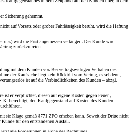
g des Kaufgegenstandes in dem Zeitpunkt auf den Kunden über, in dem
 der Sicherung gehemmt.
nicht auf Vorsatz oder grober Fahrlässigkeit beruht, wird die Haftung
r u.a.) wird die Frist angemessen verlängert. Der Kunde wird
Vertrag zurückzutreten.
dung mit dem Kunden vor. Bei vertragswidrigen Verhalten des
me der Kaufsache liegt kein Rücktritt vom Vertrag, es sei denn,
ertungserlös ist auf die Verbindlichkeiten des Kunden – abzgl.
 ist er verpflichtet, diesen auf eigene Kosten gegen Feuer-,
 e. K. berechtigt, den Kaufgegenstand auf Kosten des Kunden
durchführen.
amit sie Klage gemäß §771 ZPO erheben kann. Soweit der Dritte nicht
er Kunde für den entstandenen Ausfall.
ts jetzt alle Forderungen in Höhe des Rechnungs-