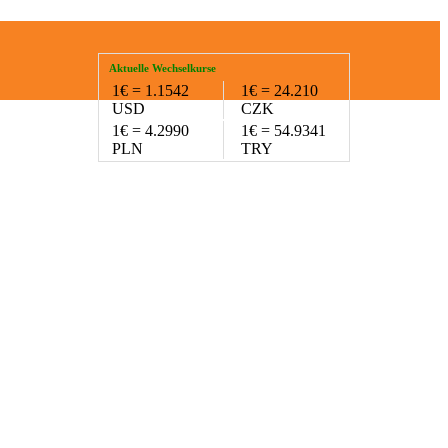
Aktuelle Wechselkurse
1€ = 1.1542
1€ = 24.210
USD
CZK
1€ = 4.2990
1€ = 54.9341
PLN
TRY