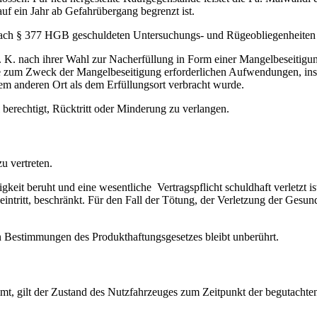
 ein Jahr ab Gefahrübergang begrenzt ist.
 nach § 377 HGB geschuldeten Untersuchungs- und Rügeobliegenheit
. K. nach ihrer Wahl zur Nacherfüllung in Form einer Mangelbeseitigun
alle zum Zweck der Mangelbeseitigung erforderlichen Aufwendungen, ins
nem anderen Ort als dem Erfüllungsort verbracht wurde.
 berechtigt, Rücktritt oder Minderung zu verlangen.
u vertreten.
gkeit beruht und eine wesentliche Vertragspflicht schuldhaft verletzt i
eintritt, beschränkt. Für den Fall der Tötung, der Verletzung der Gesu
n Bestimmungen des Produkthaftungsgesetzes bleibt unberührt.
t, gilt der Zustand des Nutzfahrzeuges zum Zeitpunkt der begutachten